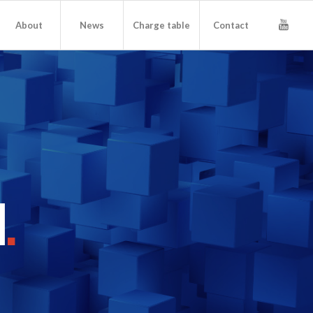
About
News
Charge table
Contact
N
.