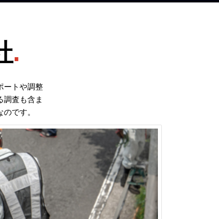
社
.
ポートや調整
る調査も含ま
なのです。